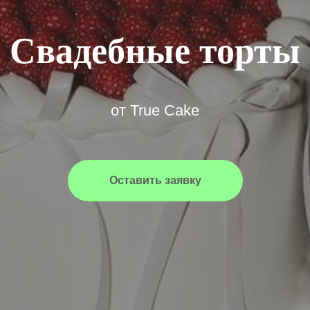
Свадебные торты
от True Cake
Оставить заявку