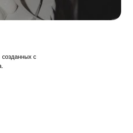
, созданных с
а.