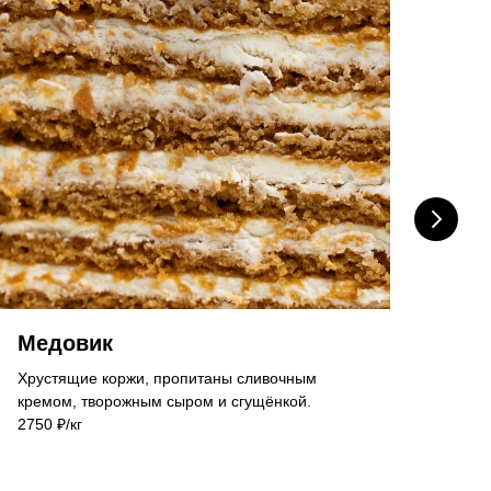
Медовик
Из
Хрустящие коржи, пропитаны сливочным
Мини
кремом, творожным сыром и сгущёнкой.
слив
2750 ₽/кг
слив
доба
мали